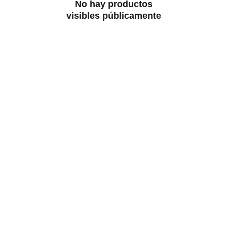
No hay productos
visibles públicamente
Descubre
Explora tu deseo y despierta tus sentidos.