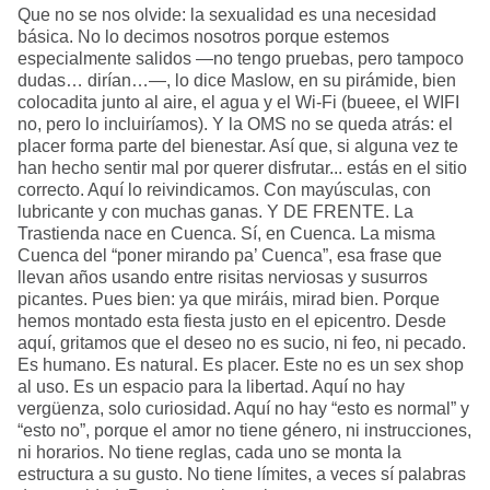
Que no se nos olvide: la sexualidad es una necesidad
básica. No lo decimos nosotros porque estemos
especialmente salidos —no tengo pruebas, pero tampoco
dudas… dirían…—, lo dice Maslow, en su pirámide, bien
colocadita junto al aire, el agua y el Wi-Fi (bueee, el WIFI
no, pero lo incluiríamos). Y la OMS no se queda atrás: el
placer forma parte del bienestar. Así que, si alguna vez te
han hecho sentir mal por querer disfrutar... estás en el sitio
correcto. Aquí lo reivindicamos. Con mayúsculas, con
lubricante y con muchas ganas. Y DE FRENTE. La
Trastienda nace en Cuenca. Sí, en Cuenca. La misma
Cuenca del “poner mirando pa’ Cuenca”, esa frase que
llevan años usando entre risitas nerviosas y susurros
picantes. Pues bien: ya que miráis, mirad bien. Porque
hemos montado esta fiesta justo en el epicentro. Desde
aquí, gritamos que el deseo no es sucio, ni feo, ni pecado.
Es humano. Es natural. Es placer. Este no es un sex shop
al uso. Es un espacio para la libertad. Aquí no hay
vergüenza, solo curiosidad. Aquí no hay “esto es normal” y
“esto no”, porque el amor no tiene género, ni instrucciones,
ni horarios. No tiene reglas, cada uno se monta la
estructura a su gusto. No tiene límites, a veces sí palabras