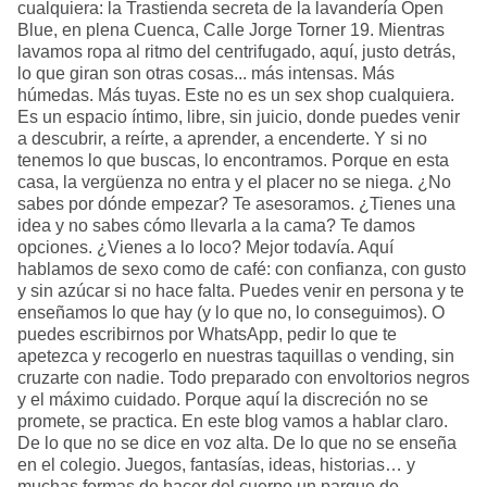
cualquiera: la Trastienda secreta de la lavandería Open
Blue, en plena Cuenca, Calle Jorge Torner 19. Mientras
lavamos ropa al ritmo del centrifugado, aquí, justo detrás,
lo que giran son otras cosas... más intensas. Más
húmedas. Más tuyas. Este no es un sex shop cualquiera.
Es un espacio íntimo, libre, sin juicio, donde puedes venir
a descubrir, a reírte, a aprender, a encenderte. Y si no
tenemos lo que buscas, lo encontramos. Porque en esta
casa, la vergüenza no entra y el placer no se niega. ¿No
sabes por dónde empezar? Te asesoramos. ¿Tienes una
idea y no sabes cómo llevarla a la cama? Te damos
opciones. ¿Vienes a lo loco? Mejor todavía. Aquí
hablamos de sexo como de café: con confianza, con gusto
y sin azúcar si no hace falta. Puedes venir en persona y te
enseñamos lo que hay (y lo que no, lo conseguimos). O
puedes escribirnos por WhatsApp, pedir lo que te
apetezca y recogerlo en nuestras taquillas o vending, sin
cruzarte con nadie. Todo preparado con envoltorios negros
y el máximo cuidado. Porque aquí la discreción no se
promete, se practica. En este blog vamos a hablar claro.
De lo que no se dice en voz alta. De lo que no se enseña
en el colegio. Juegos, fantasías, ideas, historias… y
muchas formas de hacer del cuerpo un parque de